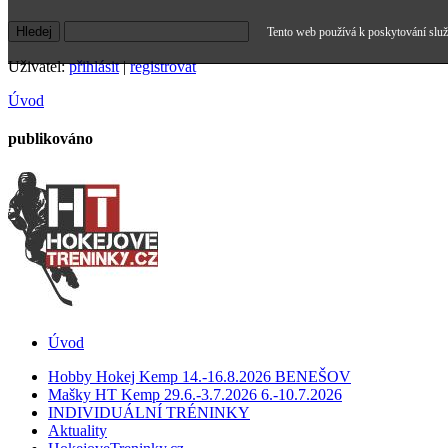
Tento web používá k poskytování služe
Uživatel:
přihlásit
|
registrovat
Úvod
publikováno
Úvod
Hobby Hokej Kemp 14.-16.8.2026 BENEŠOV
Mašky HT Kemp 29.6.-3.7.2026 6.-10.7.2026
INDIVIDUÁLNÍ TRÉNINKY
Aktuality