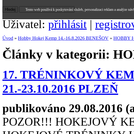
Tento web používá k poskytování služeb, personalizaci reklam a analýze náv
Uživatel:
přihlásit
|
registro
Úvod
»
Hobby Hokej Kemp 14.-16.8.2026 BENEŠOV
»
HOBBY H
Články v kategorii:
17. TRÉNINKOVÝ KE
21.-23.10.2016 PLZEŇ
publikováno 29.08.2016 (
POZOR!!! HOKEJOVÝ K