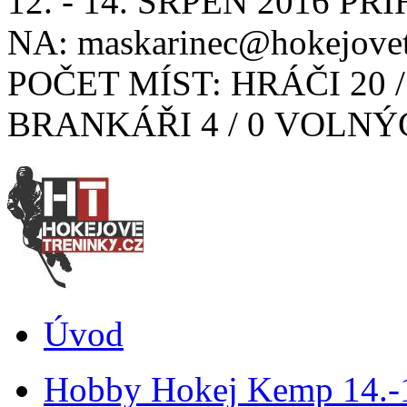
12. - 14. SRPEN 2016 PŘ
NA: maskarinec@hokejovetr
POČET MÍST: HRÁČI 20 
BRANKÁŘI 4 / 0 VOLNÝC
Úvod
Hobby Hokej Kemp 14.