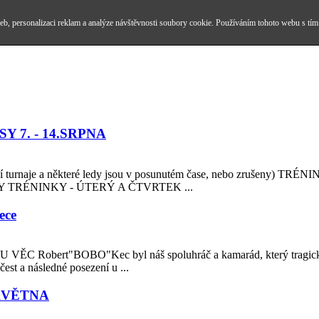
b, personalizaci reklam a analýze návštěvnosti soubory cookie. Používáním tohoto webu s tím
 7. - 14.SRPNA
aje a některé ledy jsou v posunutém čase, nebo zrušeny) 
 TRÉNINKY - ÚTERÝ A ČTVRTEK ...
ece
rt"BOBO"Kec byl náš spoluhráč a kamarád, který tragicky zah
čest a následné posezení u ...
KVĚTNA