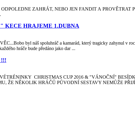
I ODPOLEDNE ZAHRÁT, NEBO JEN FANDIT A PROVĚTRAT
.
O" KECE HRAJEME 1.DUBNA
byl náš spoluhráč a kamarád, který tragicky zahynul v roce 20
é každého hráče bude předáno jako dar ...
!!
JOVÉTRÉNINKY CHRISTMAS CUP 2016 & "VÁNOČNÍ" BES
ŽE NĚKOLIK HRÁČŮ PŮVODNÍ SESTAVY NEMŮŽE PŘIJÍT, 