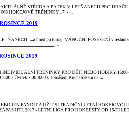
 10 hráčů. AKTUÁLNĚ STŘEDA A PÁTEK V LETŇANECH PRO HRÁČ
9 030 066 HOKEJOVÉ TRÉNINKY 17. - ...
ROSINCE 2019
CH ...a hned po turnaji VÁNOČNÍ POSEZENÍ v restauraci KUČER
_________________________ ...
ROSINCE 2019
NDIVIDUÁLNÍ TRÉNINKY PRO DĚTI NEBO HOBÍKY 16:00-17
00 a čtvrtek 7:00-8:00 s Tomášem Kucharčíkem na ...
AHRÁT, NEBO JEN FANDIT A UŽÍT SI TRADIČNÍ LETNÍ HOKEJOV
3.ZÁPAS HTL 2017 - LETNÍ LIGA PRO HOKEJISTY OD 15-TI 