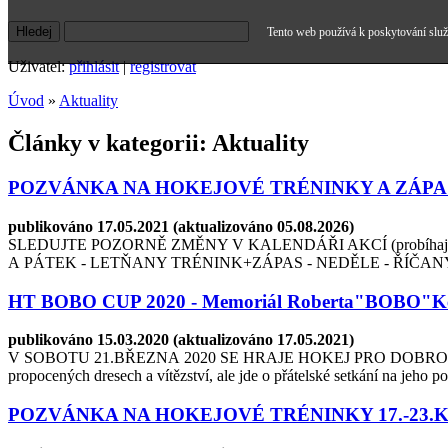
Tento web používá k poskytování služe
Uživatel:
přihlásit
|
registrovat
Úvod
»
Aktuality
Články v kategorii: Aktuality
POZVÁNKA NA HOKEJOVÉ TRÉNINKY A ZÁPASY
publikováno 17.05.2021 (aktualizováno 05.08.2026)
SLEDUJTE POZORNĚ ZMĚNY V KALENDÁŘI AKCÍ (probíhají turn
A PÁTEK - LETŇANY TRÉNINK+ZÁPAS - NEDĚLE - ŘÍČANY
HT BOBO CUP 2020 - Memoriál Roberta"BOBO"K
publikováno 15.03.2020 (aktualizováno 17.05.2021)
V SOBOTU 21.BŘEZNA 2020 SE HRAJE HOKEJ PRO DOBROU VĚC Robe
propocených dresech a vítězství, ale jde o přátelské setkání na jeho po
POZVÁNKA NA HOKEJOVÉ TRÉNINKY 17.-23.