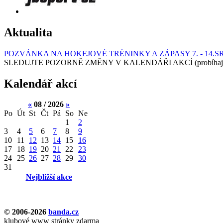
Aktualita
POZVÁNKA NA HOKEJOVÉ TRÉNINKY A ZÁPASY 7. - 14.S
SLEDUJTE POZORNĚ ZMĚNY V KALENDÁŘI AKCÍ (probíhají turnaj
Kalendář akcí
«
08 / 2026
»
Po
Út
St
Čt
Pá
So
Ne
1
2
3
4
5
6
7
8
9
10
11
12
13
14
15
16
17
18
19
20
21
22
23
24
25
26
27
28
29
30
31
Nejbližší akce
© 2006-2026
banda.cz
klubové www stránky zdarma