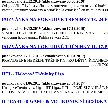
publikováno 25.12.2019 (aktualizováno 05.05.2020)
Od pondělí 17.května začínáme v omezeném provozu max.
všechny tréninky obsazeny a přihlášení a odhlášení jen na tel.73
POZVÁNKA NA HOKEJOVÉ TRÉNINKY 18.-24.P
publikováno 16.12.2019 (aktualizováno 17.12.2019)
V SOBOTU 21.PROSINCE 9:30-13:00 HT CHRISTMAS CUP V LETŇANE
vánočním hodováním... Přihlaš se včas ZDE __________________
POZVÁNKA NA HOKEJOVÉ TRÉNINKY 11.-17.P
publikováno 27.11.2018 (aktualizováno 16.08.2017)
PRAVIDELNÉ NEDĚLNÍ TRÉNINKY PRO DĚTI V ŘÍČANECH I
_____________________________________________ pondělí 7:00-8:
HTL - Hokejové Tréninky Liga
publikováno 01.06.2017 (aktualizováno 23.04.2017)
HokejoveTreninky.cz Liga...HT Liga...HTL... POJĎ SI Z
LETOS... :-) V SOBOTU 3.ČERVNA 16.45-18.15H HRAJEME 
HT EASTER GAME & VELIKONOČNÍ BESÍDKA