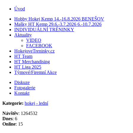
Úvod
Hobby Hokej Kemp 14.-16.8.2026 BENEŠOV
Mašky HT Kemp 29.6.-3.7.2026 6.-10.7.2026
INDIVIDUÁLNÍ TRÉNINKY
Aktuality
VIDEO
FACEBOOK
HokejoveTreninky.cz
HT Team
HT Merchandising
HT Liga 2025
Týmové/Firemní Akce
Diskuze
Fotogalerie
Kontakt
Kategorie:
hokej - lední
Návštěv
: 1264532
Dnes
: 6
Online
: 15