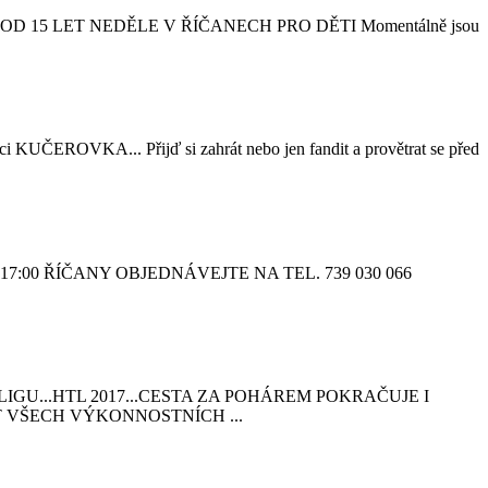
E OD 15 LET NEDĚLE V ŘÍČANECH PRO DĚTI Momentálně jsou
OVKA... Přijď si zahrát nebo jen fandit a provětrat se před
:00 ŘÍČANY OBJEDNÁVEJTE NA TEL. 739 030 066
OU LIGU...HTL 2017...CESTA ZA POHÁREM POKRAČUJE I
LET VŠECH VÝKONNOSTNÍCH ...