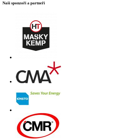
Naši sponzoři a partneři