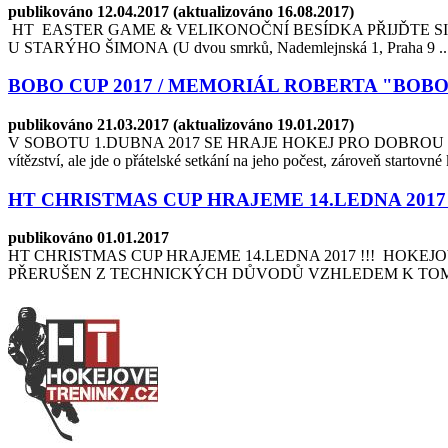
publikováno 12.04.2017 (aktualizováno 16.08.2017)
HT EASTER GAME & VELIKONOČNÍ BESÍDKA PŘIJĎTE S
U STARÝHO ŠIMONA (U dvou smrků, Nademlejnská 1, Praha 9 ..
BOBO CUP 2017 / MEMORIÁL ROBERTA "BOB
publikováno 21.03.2017 (aktualizováno 19.01.2017)
V SOBOTU 1.DUBNA 2017 SE HRAJE HOKEJ PRO DOBROU VĚC...Bobo 
vítězství, ale jde o přátelské setkání na jeho počest, zároveň startovn
HT CHRISTMAS CUP HRAJEME 14.LEDNA 2017 !
publikováno 01.01.2017
HT CHRISTMAS CUP HRAJEME 14.LEDNA 2017 !!! HOKE
PŘERUŠEN Z TECHNICKÝCH DŮVODŮ VZHLEDEM K TOMU, 