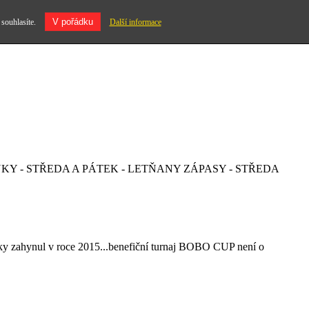
V pořádku
 souhlasíte.
Další informace
TRÉNINKY - STŘEDA A PÁTEK - LETŇANY ZÁPASY - STŘEDA
ynul v roce 2015...benefiční turnaj BOBO CUP není o