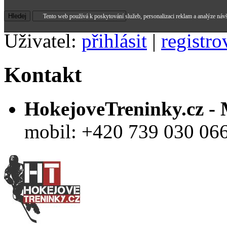
Tento web používá k poskytování služeb, personalizaci reklam a analýze náv
Uživatel:
přihlásit
|
registro
Kontakt
HokejoveTreninky.cz -
mobil: +420 739 030 06