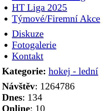
HT Liga 2025
Týmové/Firemní Akce
Diskuze
Fotogalerie
Kontakt
Kategorie:
hokej - lední
Návštěv
: 1264786
Dnes
: 134
Online
: 10