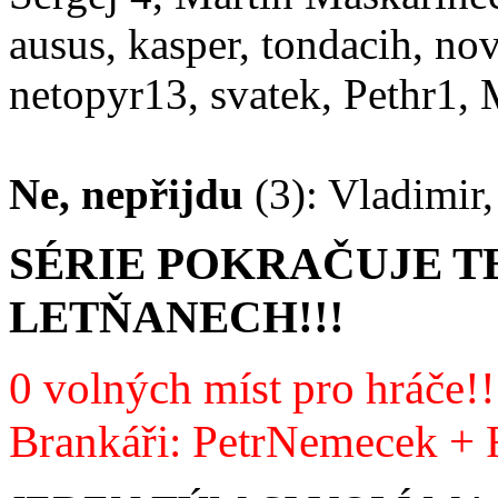
ausus, kasper, tondacih, n
netopyr13, svatek, Pethr1,
Ne, nepřijdu
(3): Vladimir
SÉRIE POKRAČUJE T
LETŇANECH!!!
0 volných míst pro hráče!!
Brankáři: PetrNemecek +