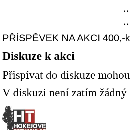
..
..
PŘÍSPĚVEK NA AKCI 400,-kč/
Diskuze k akci
Přispívat do diskuze moho
V diskuzi není zatím žádný