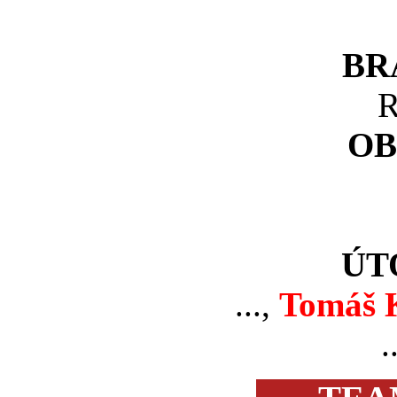
BR
R
OB
ÚT
...,
Tomáš K
..