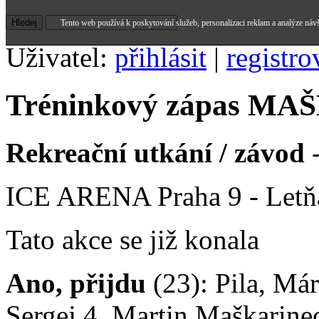
Tento web používá k poskytování služeb, personalizaci reklam a analýze náv
Uživatel:
přihlásit
|
registro
Tréninkový zápas M
Rekreační utkání / závod
-
ICE ARENA Praha 9 - Letň
Tato akce se již konala
Ano, přijdu
(23): Pila, Már
Sergej 4, Martin Maškarin