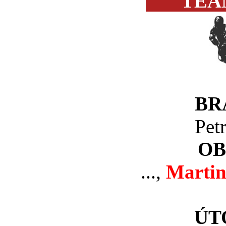
TEA
BR
Pet
OB
...,
Martin
ÚT