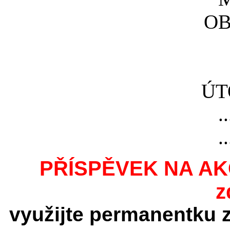
OB
ÚT
..
..
PŘÍSPĚVEK NA AKC
z
využijte permanentku z