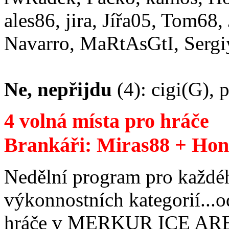
ales86, jira, Jířa05, Tom68
Navarro, MaRtAsGtI, Serg
Ne, nepřijdu
(4): cigi(G), 
4 volná místa pro hráče
Brankáři: Miras88 + Ho
Nedělní program pro každéh
výkonnostních kategorií...
hráče v MERKUR ICE A