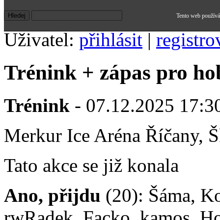
Tento web používá 
Uživatel:
přihlásit
|
registro
Trénink + zápas pro ho
Trénink
- 07.12.2025 17:30
Merkur Ice Aréna Říčany, Š
Tato akce se již konala
Ano, přijdu
(20): Šáma, K
rwRadek, Facko, kamos, H