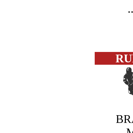
..
RU
BR
M