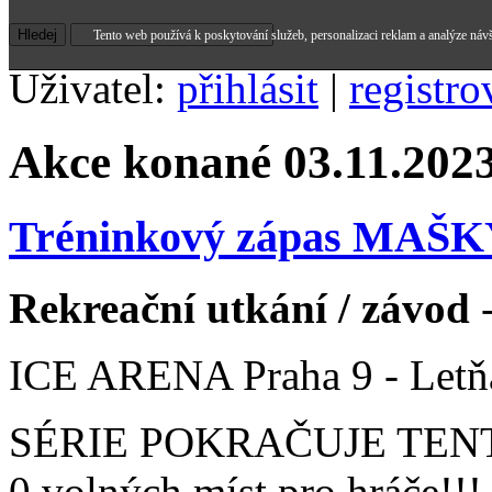
Tento web používá k poskytování služeb, personalizaci reklam a analýze náv
Uživatel:
přihlásit
|
registro
Akce konané 03.11.202
Tréninkový zápas MAŠ
Rekreační utkání / závod
-
ICE ARENA Praha 9 - Letň
SÉRIE POKRAČUJE TEN
0 volných míst pro hráče!!! 