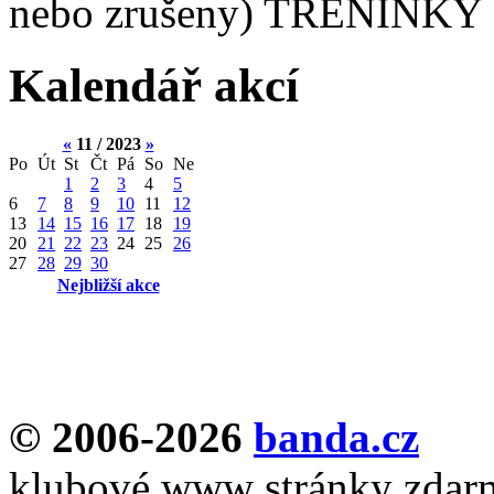
nebo zrušeny) TRÉNINKY 
Kalendář akcí
«
11 / 2023
»
Po
Út
St
Čt
Pá
So
Ne
1
2
3
4
5
6
7
8
9
10
11
12
13
14
15
16
17
18
19
20
21
22
23
24
25
26
27
28
29
30
Nejbližší akce
© 2006-2026
banda.cz
klubové www stránky zdar