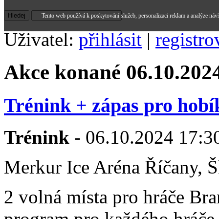
Tento web používá k poskytování služeb, personalizaci reklam a analýze náv
Uživatel:
přihlásit
|
registro
Akce konané 06.10.202
Trénink + zápas pro hobí
Trénink
- 06.10.2024 17:30
Merkur Ice Aréna Říčany, Š
2 volná místa pro hráče Br
program pro každého hráče o