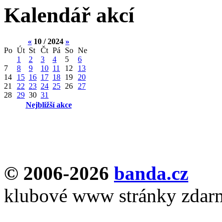
Kalendář akcí
«
10 / 2024
»
Po
Út
St
Čt
Pá
So
Ne
1
2
3
4
5
6
7
8
9
10
11
12
13
14
15
16
17
18
19
20
21
22
23
24
25
26
27
28
29
30
31
Nejbližší akce
© 2006-2026
banda.cz
klubové www stránky zdar