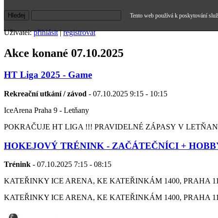
Tento web používá k poskytování služe
Uživatel:
přihlásit
|
registrovat
Akce konané 07.10.2025
HT Liga 2025 - Game
Rekreační utkání / závod
- 07.10.2025 9:15 - 10:15
IceArena Praha 9 - Letňany
POKRAČUJE HT LIGA !!! PRAVIDELNÉ ZÁPASY V LETŇANEC 9:
HOKEJOVÝ TRÉNINK - ZAČÁTEČNÍCI + HOBB
Trénink
- 07.10.2025 7:15 - 08:15
KATEŘINKY ICE ARENA, KE KATEŘINKÁM 1400, PRAHA 11
KATEŘINKY ICE ARENA, KE KATEŘINKÁM 1400, PRAHA 11