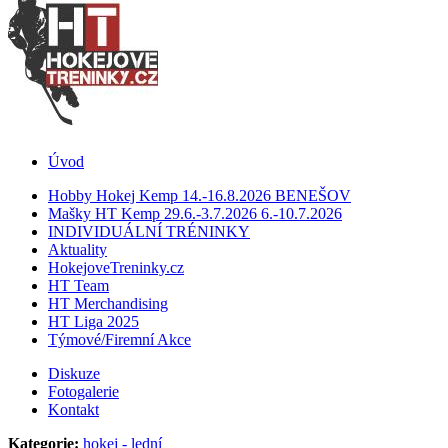
Úvod
Hobby Hokej Kemp 14.-16.8.2026 BENEŠOV
Mašky HT Kemp 29.6.-3.7.2026 6.-10.7.2026
INDIVIDUÁLNÍ TRÉNINKY
Aktuality
HokejoveTreninky.cz
HT Team
HT Merchandising
HT Liga 2025
Týmové/Firemní Akce
Diskuze
Fotogalerie
Kontakt
Kategorie:
hokej - lední