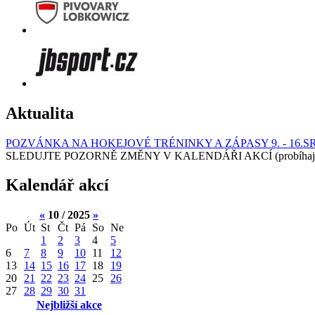
Aktualita
POZVÁNKA NA HOKEJOVÉ TRÉNINKY A ZÁPASY 9. - 16.S
SLEDUJTE POZORNĚ ZMĚNY V KALENDÁŘI AKCÍ (probíhají turnaj
Kalendář akcí
«
10 / 2025
»
Po
Út
St
Čt
Pá
So
Ne
1
2
3
4
5
6
7
8
9
10
11
12
13
14
15
16
17
18
19
20
21
22
23
24
25
26
27
28
29
30
31
Nejbližší akce