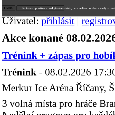
Tento web používá k poskytování služeb, personalizaci reklam a analýze náv
Uživatel:
přihlásit
|
registro
Akce konané 08.02.202
Trénink + zápas pro hobí
Trénink
- 08.02.2026 17:30
Merkur Ice Aréna Říčany, Š
3 volná místa pro hráče Br
Nedělní program pro každéh