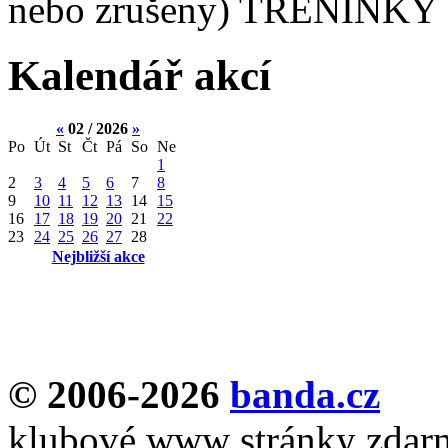
nebo zrušeny) TRÉNINKY 
Kalendář akcí
«
02 / 2026
»
Po
Út
St
Čt
Pá
So
Ne
1
2
3
4
5
6
7
8
9
10
11
12
13
14
15
16
17
18
19
20
21
22
23
24
25
26
27
28
Nejbližší akce
© 2006-2026
banda.cz
klubové www stránky zdar