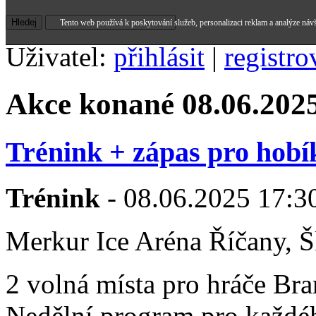
Tento web používá k poskytování služeb, personalizaci reklam a analýze náv
Uživatel:
přihlásit
|
registro
Akce konané 08.06.202
Trénink + zápas pro hobí
Trénink
- 08.06.2025 17:30
Merkur Ice Aréna Říčany, Š
2 volná místa pro hráče B
Nedělní program pro každéh