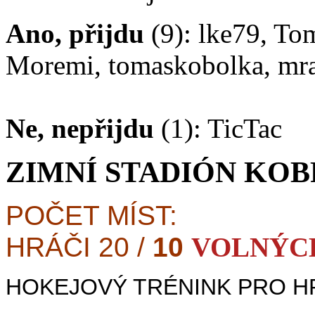
Ano, přijdu
(9): lke79, Tom
Moremi, tomaskobolka, mra
Ne, nepřijdu
(1): TicTac
ZIMNÍ STADIÓN KOBR
POČET MÍST:
HRÁČI 20 /
10
VOLNÝC
HOKEJOVÝ TRÉNINK PRO H