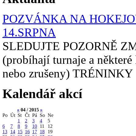
POZVÁNKA NA HOKEJOV
14.SRPNA
SLEDUJTE POZORNĚ ZM
(probíhají turnaje a některé
nebo zrušeny) TRÉNINKY 
Kalendář akcí
«
04 / 2015
»
Po
Út
St
Čt
Pá
So
Ne
1
2
3
4
5
6
7
8
9
10
11
12
13
14
15
16
17
18
19