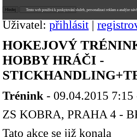
Tento web používá k poskytování služeb, personalizaci reklam a analýze náv
Uživatel:
přihlásit
|
registro
HOKEJOVÝ TRÉNINK
HOBBY HRÁČI -
STICKHANDLING+T
Trénink
- 09.04.2015 7:15 
ZS KOBRA, PRAHA 4 - 
Tato akce se již konala