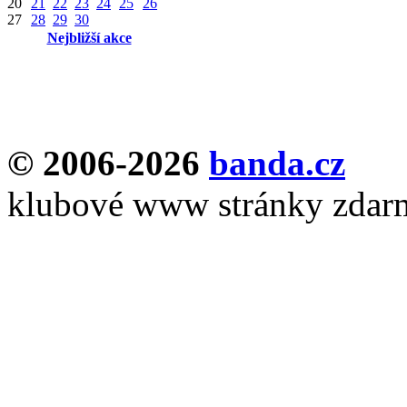
20
21
22
23
24
25
26
27
28
29
30
Nejbližší akce
© 2006-2026
banda.cz
klubové www stránky zdar