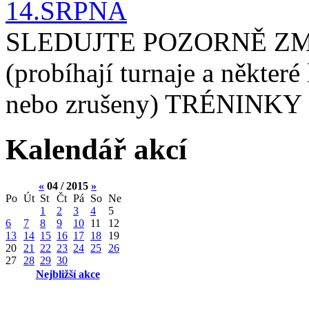
14.SRPNA
SLEDUJTE POZORNĚ ZM
(probíhají turnaje a některé
nebo zrušeny) TRÉNINKY 
Kalendář akcí
«
04 / 2015
»
Po
Út
St
Čt
Pá
So
Ne
1
2
3
4
5
6
7
8
9
10
11
12
13
14
15
16
17
18
19
20
21
22
23
24
25
26
27
28
29
30
Nejbližší akce