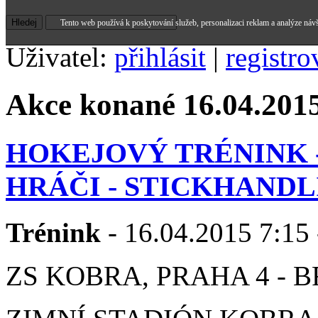
Tento web používá k poskytování služeb, personalizaci reklam a analýze náv
Uživatel:
přihlásit
|
registro
Akce konané 16.04.201
HOKEJOVÝ TRÉNINK 
HRÁČI - STICKHAND
Trénink
- 16.04.2015 7:15 
ZS KOBRA, PRAHA 4 - 