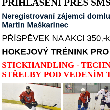
PŘIHLÁŠENI PŘES SMS
Neregistrovaní zájemci domluv
Martin Maškarinec
PŘÍSPĚVEK NA AKCI 350,-kč/
HOKEJOVÝ TRÉNINK PRO 
STICKHANDLING - TECHN
STŘELBY POD VEDENÍM