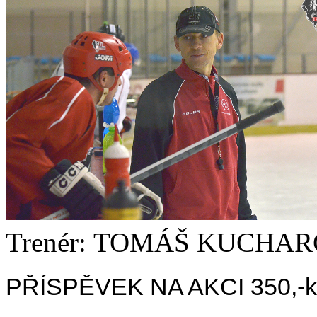
Trenér: TOMÁŠ KUCHAR
PŘÍSPĚVEK NA AKCI 350,-kč/