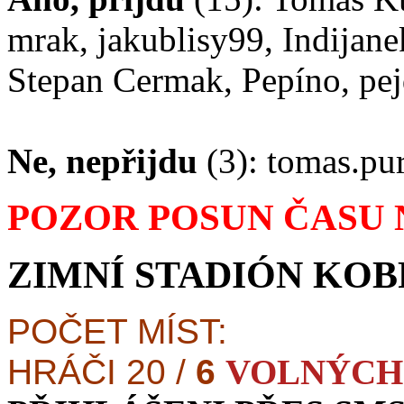
mrak, jakublisy99, Indijanek
Stepan Cermak, Pepíno, pe
Ne, nepřijdu
(3): tomas.pur
POZOR POSUN ČASU NA
ZIMNÍ STADIÓN KOBR
POČET MÍST:
HRÁČI 20 /
6
VOLNÝCH