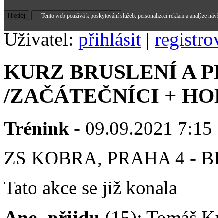
Tento web používá k poskytování služeb, personalizaci reklam a analýze náv
Uživatel:
přihlásit
|
registro
KURZ BRUSLENÍ A 
/ZAČÁTEČNÍCI + HO
Trénink
- 09.09.2021 7:15 
ZS KOBRA, PRAHA 4 - 
Tato akce se již konala
Ano, přijdu
(15): Tomáš Ku