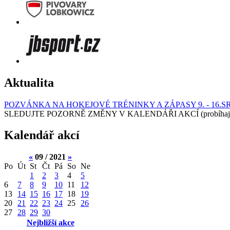
Aktualita
POZVÁNKA NA HOKEJOVÉ TRÉNINKY A ZÁPASY 9. - 16.S
SLEDUJTE POZORNĚ ZMĚNY V KALENDÁŘI AKCÍ (probíhají turnaj
Kalendář akcí
«
09 / 2021
»
Po
Út
St
Čt
Pá
So
Ne
1
2
3
4
5
6
7
8
9
10
11
12
13
14
15
16
17
18
19
20
21
22
23
24
25
26
27
28
29
30
Nejbližší akce