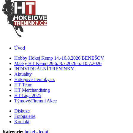
Úvod
Hobby Hokej Kemp 14.-16.8.2026 BENEŠOV
Mašky HT Kemp 29.6.-3.7.2026 6.-10.7.2026
INDIVIDUÁLNÍ TRÉNINKY
Aktuality
HokejoveTreninky.cz
HT Team
HT Merchandising
HT Liga 2025
Týmové/Firemní Akce
Diskuze
Fotogalerie
Kontakt
Kategorie:
hokej - lední