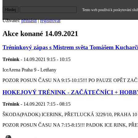
Tento web používá k poskytování služe
Uživatel:
přihlásit
|
registrovat
Akce konané 14.09.2021
Tréninkový zápas s Mistrem světa Tomášem Kuchar
Trénink
- 14.09.2021 9:15 - 10:15
IceArena Praha 9 - Letňany
POZOR POSUN ČASU NA 9:15-10:15!!! PO PAUZE OPĚT ZA
HOKEJOVÝ TRÉNINK - ZAČÁTEČNÍCI + HOBB
Trénink
- 14.09.2021 7:15 - 08:15
ŠKODA(PADOK) ICERINK, PŘETLUCKÁ 3229/10, PRAHA 10
POZOR POSUN ČASU NA 7:15-8:15!!! PADOK ICE RINK, PŘET