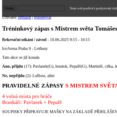
Tento web používá k poskytování služe
Uživatel:
přihlásit
|
registrovat
Tréninkový zápas s Mistrem světa Tomáš
Rekreační utkání / závod
- 10.06.2025 9:15 - 10:15
IceArena Praha 9 - Letňany
Tato akce se již konala
Ano, přijdu
(17): Pavlasek(G), hrastok, PepaH(G), MartinH, cifka,
Ne, nepřijdu
(2): LuBoss, alim
PRAVIDELNÉ
ZÁPASY
S MISTREM SVĚ
4 volná místa pro hráče
Brankáři: Pavlasek + PepaH
SOUPISKY PŘIPRAVUJE MAŠKY NA ZÁKLADĚ PŘIHLÁŠE