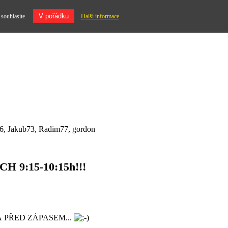
V pořádku
 souhlasíte.
Další informace
a16, Jakub73, Radim77, gordon
 9:15-10:15h!!!
 PŘED ZÁPASEM...