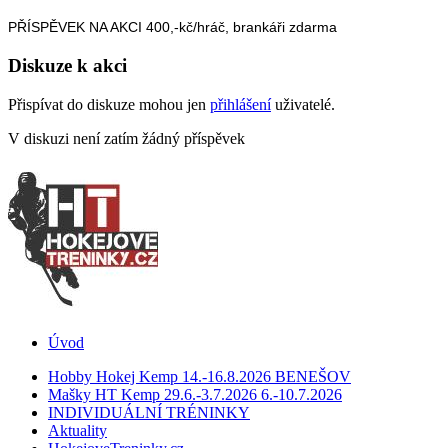
PŘÍSPĚVEK NA AKCI 400,-kč/hráč, brankáři zdarma
Diskuze k akci
Přispívat do diskuze mohou jen
přihlášení
uživatelé.
V diskuzi není zatím žádný příspěvek
Úvod
Hobby Hokej Kemp 14.-16.8.2026 BENEŠOV
Mašky HT Kemp 29.6.-3.7.2026 6.-10.7.2026
INDIVIDUÁLNÍ TRÉNINKY
Aktuality