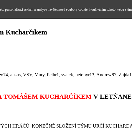
b, personalizaci reklam a analýze návštěvnosti soubory cookie. Používáním tohoto webu s tím
em Kucharčíkem
 leo74, ausus, VSV, Mury, Pethr1, svatek, netopyr13, Andrew87, Zajd
TA TOMÁŠEM KUCHARČÍKEM
V LETŇANECH
NÝCH HRÁČŮ, KONEČNÉ SLOŽENÍ TÝMU URČÍ KUCHARDA