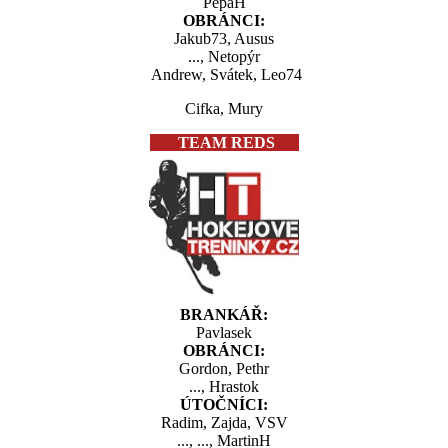
PepaH
OBRÁNCI:
Jakub73, Ausus
..., Netopýr
Andrew, Svátek, Leo74
Cifka, Mury
TEAM REDS
BRANKÁŘ:
Pavlasek
OBRÁNCI:
Gordon, Pethr
..., Hrastok
ÚTOČNÍCI:
Radim, Zajda, VSV
..., ..., MartinH