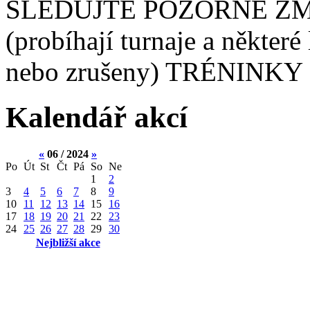
SLEDUJTE POZORNĚ ZM
(probíhají turnaje a některé
nebo zrušeny) TRÉNINKY 
Kalendář akcí
«
06 / 2024
»
Po
Út
St
Čt
Pá
So
Ne
1
2
3
4
5
6
7
8
9
10
11
12
13
14
15
16
17
18
19
20
21
22
23
24
25
26
27
28
29
30
Nejbližší akce