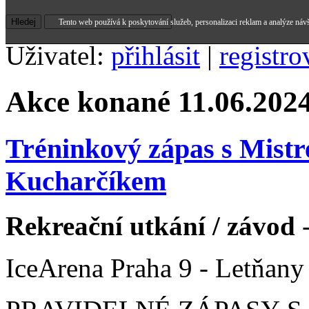
Tento web používá k poskytování služeb, personalizaci reklam a analýze náv
Uživatel:
přihlásit
|
registro
Akce konané 11.06.202
Tréninkový zápas s Mist
Kucharčíkem
Rekreační utkání / závod
-
IceArena Praha 9 - Letňany