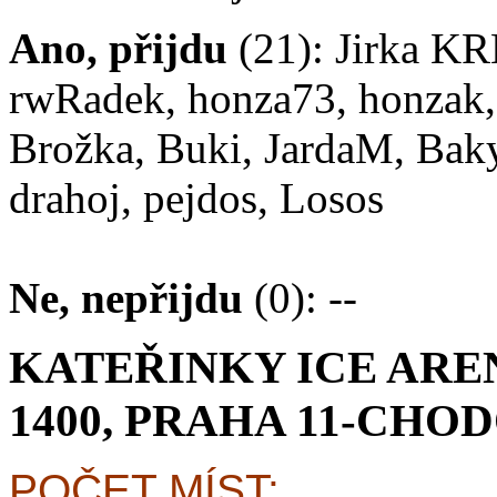
Ano, přijdu
(21): Jirka KR
rwRadek, honza73, honzak, 
Brožka, Buki, JardaM, Baky
drahoj, pejdos, Losos
Ne, nepřijdu
(0): --
KATEŘINKY ICE ARE
1400, PRAHA 11-CHO
POČET MÍST: