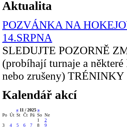
Aktualita
POZVÁNKA NA HOKEJOV
14.SRPNA
SLEDUJTE POZORNĚ ZM
(probíhají turnaje a některé
nebo zrušeny) TRÉNINKY 
Kalendář akcí
«
11 / 2025
»
Po
Út
St
Čt
Pá
So
Ne
1
2
3
4
5
6
7
8
9