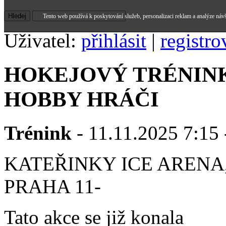
Tento web používá k poskytování služeb, personalizaci reklam a analýze náv
Uživatel:
přihlásit
|
registro
HOKEJOVÝ TRÉNINK
HOBBY HRÁČI
Trénink
- 11.11.2025 7:15 
KATEŘINKY ICE ARENA,
PRAHA 11-
Tato akce se již konala