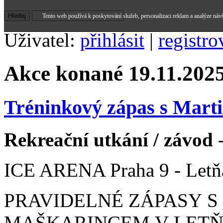
Tento web používá k poskytování služeb, personalizaci reklam a analýze náv
Uživatel:
přihlásit
|
registro
Akce konané 19.11.202
Tréninkový zápas s Mar
Rekreační utkání / závod
-
ICE ARENA Praha 9 - Letň
PRAVIDELNÉ ZÁPASY 
MAŠKARINCEM V LETŇANE