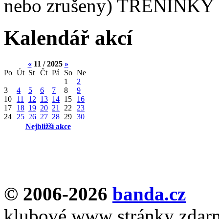
nebo zrušeny) TRÉNINKY 
Kalendář akcí
«
11 / 2025
»
Po
Út
St
Čt
Pá
So
Ne
1
2
3
4
5
6
7
8
9
10
11
12
13
14
15
16
17
18
19
20
21
22
23
24
25
26
27
28
29
30
Nejbližší akce
© 2006-2026
banda.cz
klubové www stránky zdar