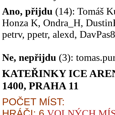
Ano, přijdu
(14): Tomáš Ku
Honza K, Ondra_H, DustinB
petrv, ppetr, alexd, DavPas
Ne, nepřijdu
(3): tomas.pu
KATEŘINKY ICE ARE
1400, PRAHA 11
POČET MÍST:
HRÁČI: 6
VOLNÝCH MÍ