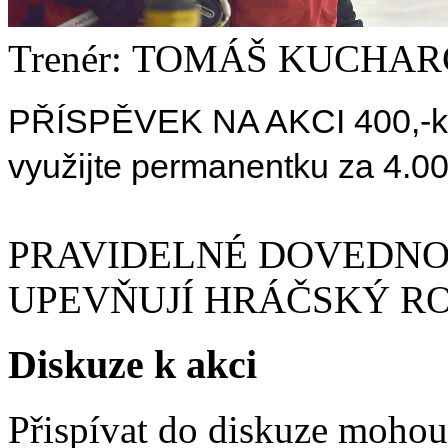
Trenér: TOMÁŠ KUCHAR
PŘÍSPĚVEK NA AKCI 400
,-
využijte permanentku za 4.0
PRAVIDELNÉ DOVEDNOS
UPEVŇUJÍ HRÁČSKÝ R
Diskuze k akci
Přispívat do diskuze moho