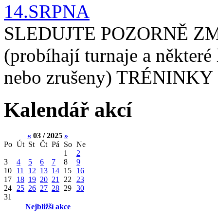
14.SRPNA
SLEDUJTE POZORNĚ ZM
(probíhají turnaje a některé
nebo zrušeny) TRÉNINKY 
Kalendář akcí
«
03 / 2025
»
Po
Út
St
Čt
Pá
So
Ne
1
2
3
4
5
6
7
8
9
10
11
12
13
14
15
16
17
18
19
20
21
22
23
24
25
26
27
28
29
30
31
Nejbližší akce