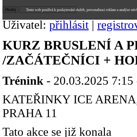
Tento web používá k poskytování služeb, personalizaci reklam a analýze náv
Uživatel:
přihlásit
|
registro
KURZ BRUSLENÍ A 
/ZAČÁTEČNÍCI + HO
Trénink
- 20.03.2025 7:15 
KATEŘINKY ICE ARENA,
PRAHA 11
Tato akce se již konala