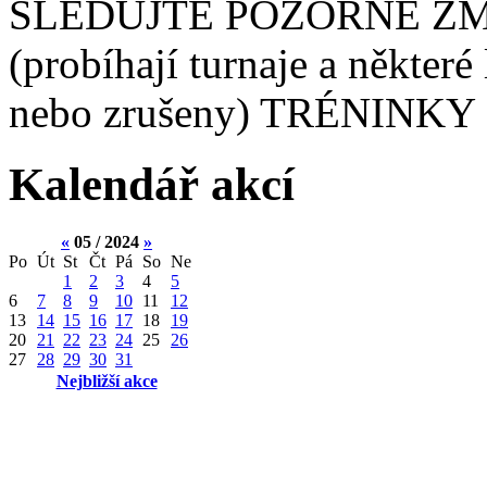
SLEDUJTE POZORNĚ ZM
(probíhají turnaje a některé
nebo zrušeny) TRÉNINKY 
Kalendář akcí
«
05 / 2024
»
Po
Út
St
Čt
Pá
So
Ne
1
2
3
4
5
6
7
8
9
10
11
12
13
14
15
16
17
18
19
20
21
22
23
24
25
26
27
28
29
30
31
Nejbližší akce