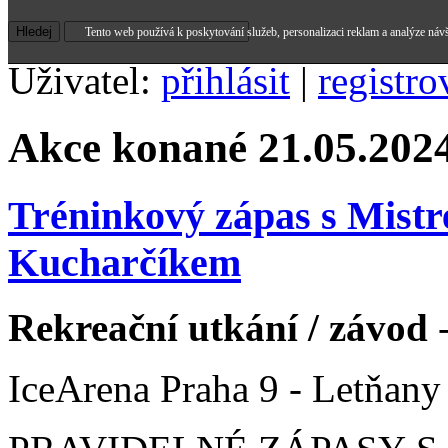
Tento web používá k poskytování služeb, personalizaci reklam a analýze náv
Uživatel:
přihlásit
|
registro
Akce konané 21.05.202
Tréninkový zápas s Mist
Kucharčíkem
Rekreační utkání / závod
-
IceArena Praha 9 - Letňany