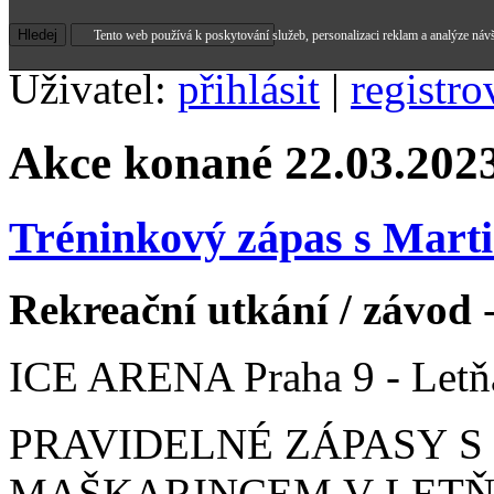
Tento web používá k poskytování služeb, personalizaci reklam a analýze náv
Uživatel:
přihlásit
|
registro
Akce konané 22.03.202
Tréninkový zápas s Mar
Rekreační utkání / závod
-
ICE ARENA Praha 9 - Letň
PRAVIDELNÉ ZÁPASY 
MAŠKARINCEM V LETŇANE