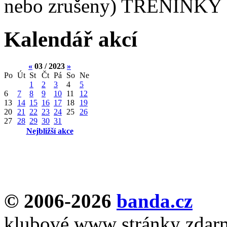
nebo zrušeny) TRÉNINKY 
Kalendář akcí
«
03 / 2023
»
Po
Út
St
Čt
Pá
So
Ne
1
2
3
4
5
6
7
8
9
10
11
12
13
14
15
16
17
18
19
20
21
22
23
24
25
26
27
28
29
30
31
Nejbližší akce
© 2006-2026
banda.cz
klubové www stránky zdar