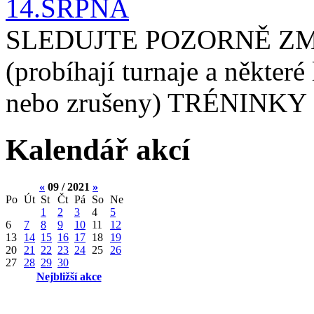
14.SRPNA
SLEDUJTE POZORNĚ ZM
(probíhají turnaje a některé
nebo zrušeny) TRÉNINKY 
Kalendář akcí
«
09 / 2021
»
Po
Út
St
Čt
Pá
So
Ne
1
2
3
4
5
6
7
8
9
10
11
12
13
14
15
16
17
18
19
20
21
22
23
24
25
26
27
28
29
30
Nejbližší akce