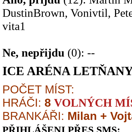
DustinBrown, Vonivtil, Pete
vita1
Ne, nepřijdu
(0): --
ICE ARÉNA LETŇAN
POČET MÍST:
HRÁČI:
8
VOLNÝCH MÍ
BRANKÁŘI:
Milan + Voj
PŘIHLÁŠENI PŘES SMS: