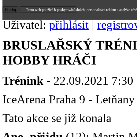
Tento web používá k poskytování služeb, personalizaci reklam a analýze náv
Uživatel:
přihlásit
|
registro
BRUSLAŘSKÝ TRÉNI
HOBBY HRÁČI
Trénink
- 22.09.2021 7:30 
IceArena Praha 9 - Letňany
Tato akce se již konala
Ano, přijdu
(12): Martin Ma