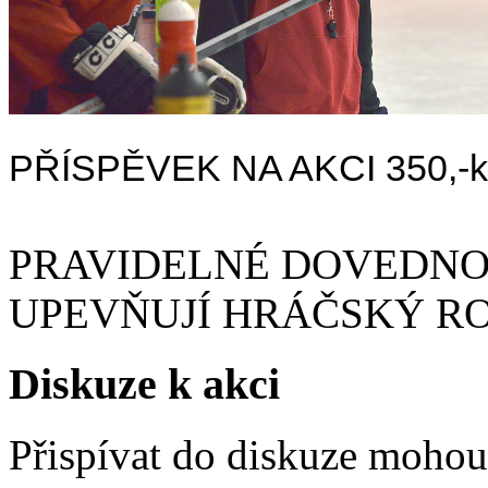
PŘÍSPĚVEK NA AKCI 350,-kč/
PRAVIDELNÉ DOVEDNOS
UPEVŇUJÍ HRÁČSKÝ R
Diskuze k akci
Přispívat do diskuze moho