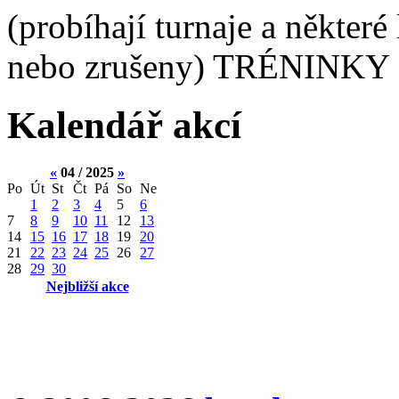
(probíhají turnaje a některé
nebo zrušeny) TRÉNINKY 
Kalendář akcí
«
04 / 2025
»
Po
Út
St
Čt
Pá
So
Ne
1
2
3
4
5
6
7
8
9
10
11
12
13
14
15
16
17
18
19
20
21
22
23
24
25
26
27
28
29
30
Nejbližší akce