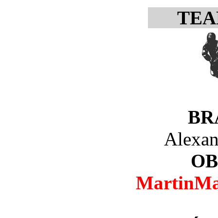
TE
BR
Alexan
OB
MartinMa