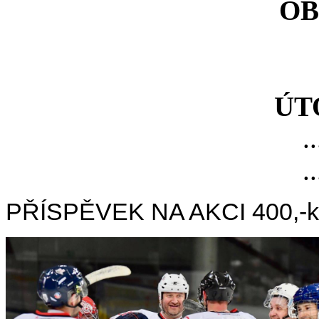
OB
ÚT
..
..
PŘÍSPĚVEK NA AKCI 400,-kč/