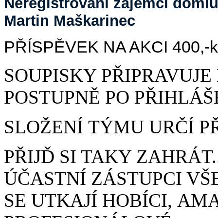
Neregistrovaní zájemci domluv
Martin Maškarinec
PŘÍSPĚVEK NA AKCI 400,-kč/
SOUPISKY PŘIPRAVUJE
POSTUPNĚ PO PŘIHLÁŠ
SLOŽENÍ TÝMU URČÍ P
PŘIJĎ SI TAKY ZAHRÁT
ÚČASTNÍ ZÁSTUPCI VŠE
SE UTKAJÍ HOBÍCI, AMA