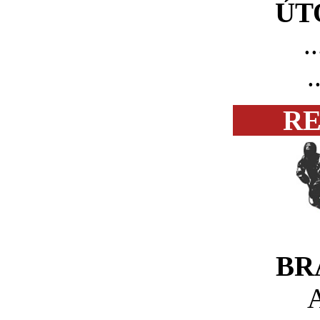
ÚT
..
..
RE
BR