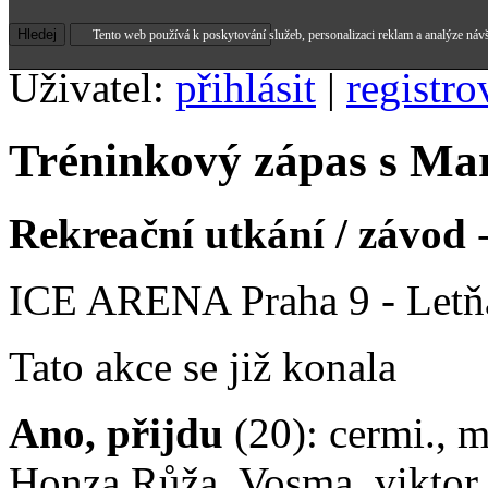
Tento web používá k poskytování služeb, personalizaci reklam a analýze náv
Uživatel:
přihlásit
|
registro
Tréninkový zápas s M
Rekreační utkání / závod
-
ICE ARENA Praha 9 - Letň
Tato akce se již konala
Ano, přijdu
(20): cermi., 
Honza Růža, Vosma, viktor,