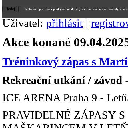
Tento web používá k poskytování služeb, personalizaci reklam a analýze náv
Uživatel:
přihlásit
|
registro
Akce konané 09.04.202
Tréninkový zápas s Mar
Rekreační utkání / závod
-
ICE ARENA Praha 9 - Letň
PRAVIDELNÉ ZÁPASY 
MAŠKARINCEM V LETŇA