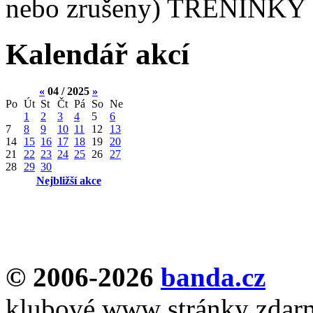
nebo zrušeny) TRÉNINKY 
Kalendář akcí
«
04 / 2025
»
Po
Út
St
Čt
Pá
So
Ne
1
2
3
4
5
6
7
8
9
10
11
12
13
14
15
16
17
18
19
20
21
22
23
24
25
26
27
28
29
30
Nejbližší akce
© 2006-2026
banda.cz
klubové www stránky zdar