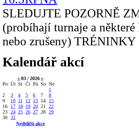
SLEDUJTE POZORNĚ ZM
(probíhají turnaje a některé
nebo zrušeny) TRÉNINKY 
Kalendář akcí
«
03 / 2026
»
Po
Út
St
Čt
Pá
So
Ne
1
2
3
4
5
6
7
8
9
10
11
12
13
14
15
16
17
18
19
20
21
22
23
24
25
26
27
28
29
30
31
Nejbližší akce