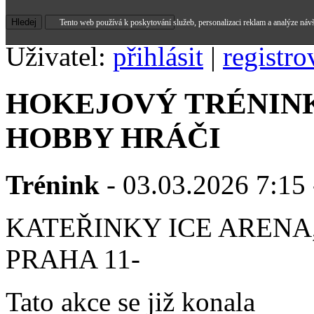
Tento web používá k poskytování služeb, personalizaci reklam a analýze náv
Uživatel:
přihlásit
|
registro
HOKEJOVÝ TRÉNINK
HOBBY HRÁČI
Trénink
- 03.03.2026 7:15 
KATEŘINKY ICE ARENA,
PRAHA 11-
Tato akce se již konala