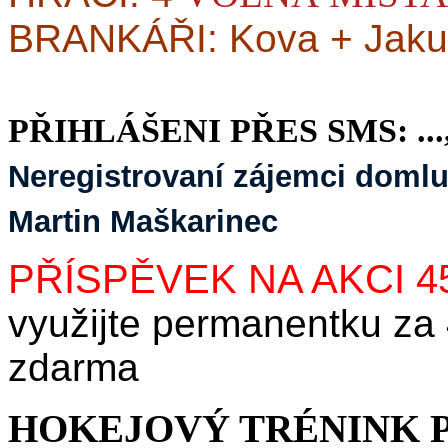
BRANKÁŘI: Kova + Jak
PŘIHLÁŠENI PŘES SMS: ...,..
Neregistrovaní zájemci domluv
Martin Maškarinec
PŘÍSPĚVEK NA AKCI 4
využijte permanentku za
zdarma
HOKEJOVÝ TRÉNINK P