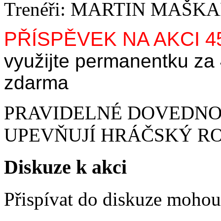
Trenéři: MARTIN MAŠ
PŘÍSPĚVEK NA AKCI 4
využijte permanentku za
zdarma
PRAVIDELNÉ DOVEDNOS
UPEVŇUJÍ HRÁČSKÝ R
Diskuze k akci
Přispívat do diskuze moho