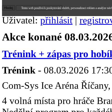
Tento web používá k poskytování služeb, personalizaci reklam a analýze náv
Uživatel:
přihlásit
|
registro
Akce konané 08.03.202
Trénink + zápas pro hobí
Trénink
- 08.03.2026 17:30
Com-Sys Ice Aréna Říčany,
4 volná místa pro hráče B
Nedělní program pro každéh