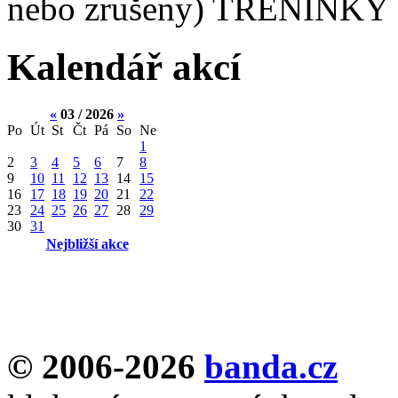
nebo zrušeny) TRÉNINKY 
Kalendář akcí
«
03 / 2026
»
Po
Út
St
Čt
Pá
So
Ne
1
2
3
4
5
6
7
8
9
10
11
12
13
14
15
16
17
18
19
20
21
22
23
24
25
26
27
28
29
30
31
Nejbližší akce
© 2006-2026
banda.cz