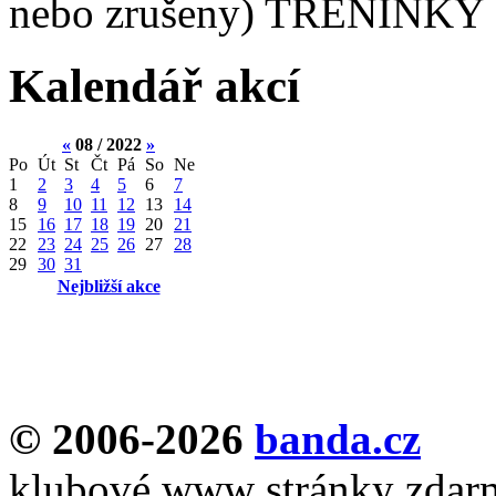
nebo zrušeny) TRÉNINKY 
Kalendář akcí
«
08 / 2022
»
Po
Út
St
Čt
Pá
So
Ne
1
2
3
4
5
6
7
8
9
10
11
12
13
14
15
16
17
18
19
20
21
22
23
24
25
26
27
28
29
30
31
Nejbližší akce
© 2006-2026
banda.cz
klubové www stránky zdar