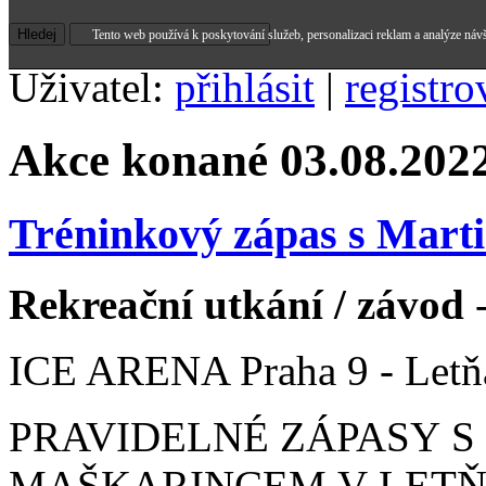
Tento web používá k poskytování služeb, personalizaci reklam a analýze náv
Uživatel:
přihlásit
|
registro
Akce konané 03.08.202
Tréninkový zápas s Mar
Rekreační utkání / závod
-
ICE ARENA Praha 9 - Letň
PRAVIDELNÉ ZÁPASY 
MAŠKARINCEM V LETŇANE