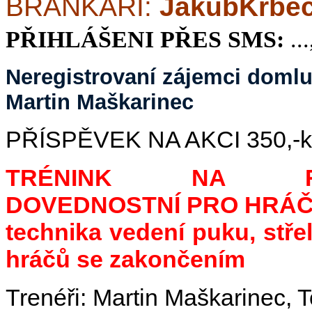
BRANKÁŘI:
JakubKrbec
PŘIHLÁŠENI PŘES SMS:
...
Neregistrovaní zájemci domluv
Martin Maškarinec
PŘÍSPĚVEK NA AKCI 350,-kč/
TRÉNINK NA ROZ
DOVEDNOSTNÍ PRO HRÁČE
technika vedení puku, stře
hráčů se zakončením
Trenéři: Martin Maškarinec,