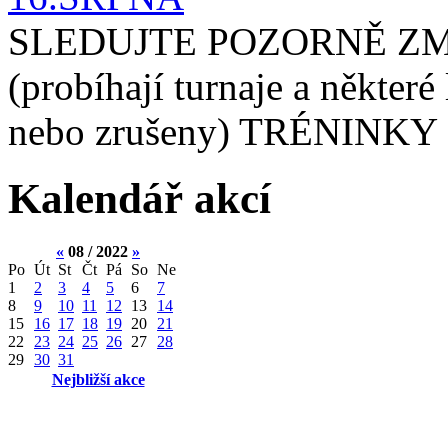
SLEDUJTE POZORNĚ ZM
(probíhají turnaje a některé
nebo zrušeny) TRÉNINKY 
Kalendář akcí
«
08 / 2022
»
Po
Út
St
Čt
Pá
So
Ne
1
2
3
4
5
6
7
8
9
10
11
12
13
14
15
16
17
18
19
20
21
22
23
24
25
26
27
28
29
30
31
Nejbližší akce