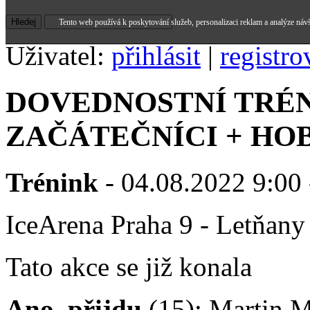
Tento web používá k poskytování služeb, personalizaci reklam a analýze náv
Uživatel:
přihlásit
|
registro
DOVEDNOSTNÍ TRÉNI
ZAČÁTEČNÍCI + HOB
Trénink
- 04.08.2022 9:00 
IceArena Praha 9 - Letňany
Tato akce se již konala
Ano, přijdu
(15): Martin M