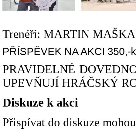
Trenéři: MARTIN MAŠ
PŘÍSPĚVEK NA AKCI 350,-kč/
PRAVIDELNÉ DOVEDNOS
UPEVŇUJÍ HRÁČSKÝ R
Diskuze k akci
Přispívat do diskuze moho