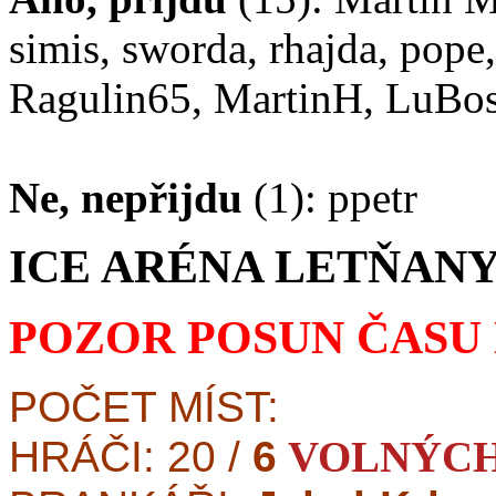
simis, sworda, rhajda, pope,
Ragulin65, MartinH, LuBoss
Ne, nepřijdu
(1): ppetr
ICE ARÉNA LETŇANY
POZOR POSUN ČASU NA
POČET MÍST:
HRÁČI: 20 /
6
VOLNÝCH