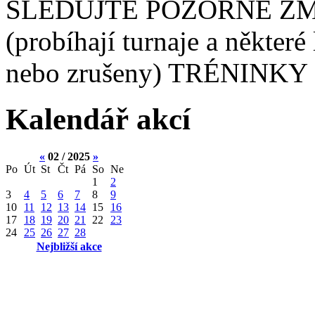
SLEDUJTE POZORNĚ ZM
(probíhají turnaje a některé
nebo zrušeny) TRÉNINKY 
Kalendář akcí
«
02 / 2025
»
Po
Út
St
Čt
Pá
So
Ne
1
2
3
4
5
6
7
8
9
10
11
12
13
14
15
16
17
18
19
20
21
22
23
24
25
26
27
28
Nejbližší akce