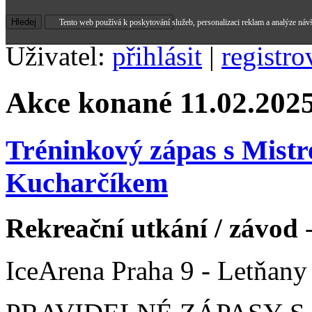
Tento web používá k poskytování služeb, personalizaci reklam a analýze náv
Uživatel:
přihlásit
|
registro
Akce konané 11.02.202
Tréninkový zápas s Mist
Kucharčíkem
Rekreační utkání / závod
-
IceArena Praha 9 - Letňany