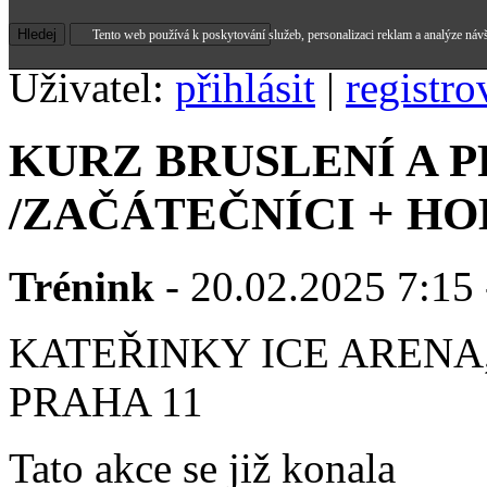
Tento web používá k poskytování služeb, personalizaci reklam a analýze náv
Uživatel:
přihlásit
|
registro
KURZ BRUSLENÍ A 
/ZAČÁTEČNÍCI + HO
Trénink
- 20.02.2025 7:15 
KATEŘINKY ICE ARENA,
PRAHA 11
Tato akce se již konala