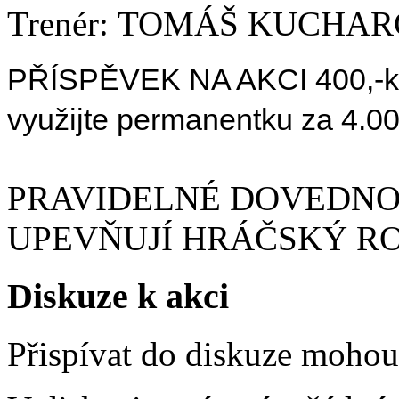
Trenér: TOMÁŠ KUCHAR
PŘÍSPĚVEK NA AKCI 400
,-
využijte permanentku za 4.0
PRAVIDELNÉ DOVEDNOS
UPEVŇUJÍ HRÁČSKÝ R
Diskuze k akci
Přispívat do diskuze moho