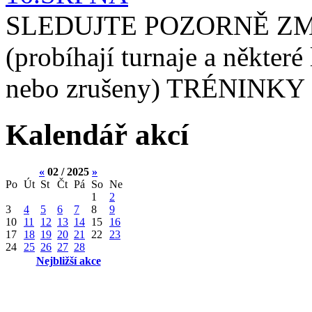
SLEDUJTE POZORNĚ ZM
(probíhají turnaje a některé
nebo zrušeny) TRÉNINKY 
Kalendář akcí
«
02 / 2025
»
Po
Út
St
Čt
Pá
So
Ne
1
2
3
4
5
6
7
8
9
10
11
12
13
14
15
16
17
18
19
20
21
22
23
24
25
26
27
28
Nejbližší akce