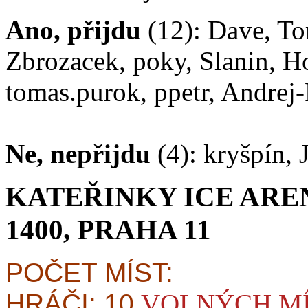
Ano, přijdu
(12): Dave, To
Zbrozacek, poky, Slanin, H
tomas.purok, ppetr, Andrej
Ne, nepřijdu
(4): kryšpín,
KATEŘINKY ICE ARE
1400, PRAHA 11
POČET MÍST:
HRÁČI: 10
VOLNÝCH M