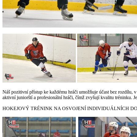
Náš pozitivní přístup ke každému hráči umožňuje účast bez rozdílu, v 
aktivní juniorští a profesionální hráči, čímž zvyšují kvalitu tréninku
HOKEJOVÝ TRÉNINK NA OSVOJENÍ INDIVIDUÁLNÍCH D