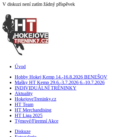
V diskuzi není zatím žádný příspěvek
Úvod
Hobby Hokej Kemp 14.-16.8.2026 BENEŠOV
Mašky HT Kemp 29.6.-3.7.2026 6.-10.7.2026
INDIVIDUÁLNÍ TRÉNINKY
Aktuality
HokejoveTreninky.cz
HT Team
HT Merchandising
HT Liga 2025
Týmové/Firemní Akce
Diskuze
Fotogalerie