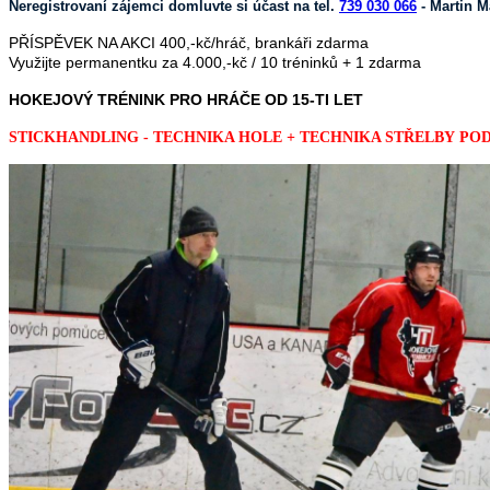
Neregistrovaní zájemci domluvte si účast na tel.
739 030 066
- Martin M
PŘÍSPĚVEK NA AKCI 400,-kč/hráč, brankáři zdarma
Využijte permanentku za 4.000,-kč / 10 tréninků + 1 zdarma
HOKEJOVÝ TRÉNINK PRO HRÁČE OD 15-TI LET
STICKHANDLING - TECHNIKA HOLE + TECHNIKA STŘELBY P