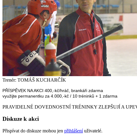
Trenér: TOMÁŠ KUCHARČÍK
PŘÍSPĚVEK NA AKCI 400
,-kč/hráč, brankáři zdarma
využijte permanentku za 4.000,-kč
/
10 tréninků + 1 zdarma
PRAVIDELNÉ DOVEDNOSTNÍ TRÉNINKY ZLEPŠUJÍ A UPE
Diskuze k akci
Přispívat do diskuze mohou jen
přihlášení
uživatelé.