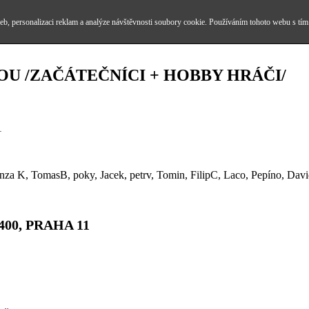
b, personalizaci reklam a analýze návštěvnosti soubory cookie. Používáním tohoto webu s tím
OU /ZAČÁTEČNÍCI + HOBBY HRÁČI/
1
nza K, TomasB, poky, Jacek, petrv, Tomin, FilipC, Laco, Pepíno, Da
00, PRAHA 11