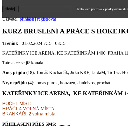
Tento web používá k poskytování služe
Uživatel:
přihlásit
|
registrovat
KURZ BRUSLENÍ A PRÁCE S HOKEJK
Trénink
- 01.02.2024 7:15 - 08:15
KATEŘINKY ICE ARENA, KE KATEŘINKÁM 1400, PRAHA 1
Tato akce se již konala
Ano, přijdu
(18): Tomáš Kucharčík, Jirka KRE, JardaM, TicTac, Ho
Ne, nepřijdu
(4): tomas.purok, honzaen, danielvos, prochat
KATEŘINKY ICE ARENA, KE KATEŘINKÁM 14
POČET MÍST:
HRÁČI: 4
VOLNÁ MÍSTA
BRANKÁŘI: 2 volná místa
PŘIHLÁŠENI PŘES SMS:
...,...,...