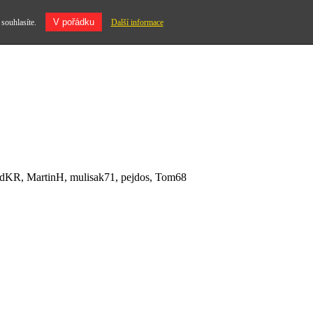
V pořádku
 souhlasíte.
Další informace
vidKR, MartinH, mulisak71, pejdos, Tom68