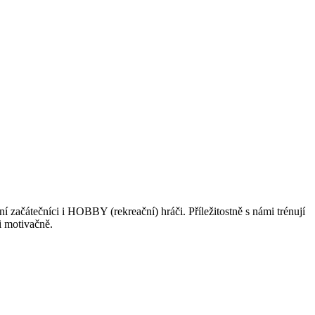
í začátečníci i HOBBY (rekreační) hráči. Příležitostně s námi trénují
i motivačně.