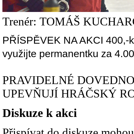
Trenér: TOMÁŠ KUCHAR
PŘÍSPĚVEK NA AKCI 400
,-
využijte permanentku za 4.0
PRAVIDELNÉ DOVEDNOS
UPEVŇUJÍ HRÁČSKÝ R
Diskuze k akci
Přispívat do diskuze moho