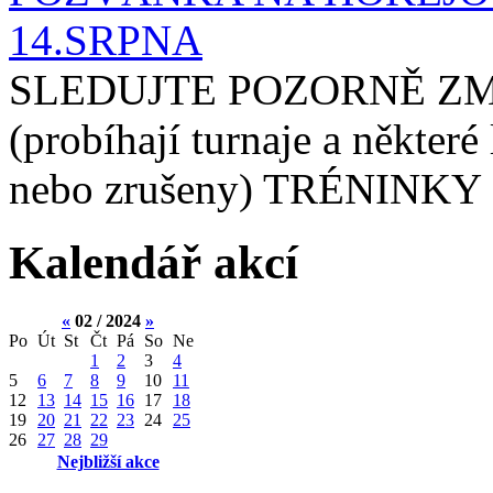
14.SRPNA
SLEDUJTE POZORNĚ ZM
(probíhají turnaje a některé
nebo zrušeny) TRÉNINKY 
Kalendář akcí
«
02 / 2024
»
Po
Út
St
Čt
Pá
So
Ne
1
2
3
4
5
6
7
8
9
10
11
12
13
14
15
16
17
18
19
20
21
22
23
24
25
26
27
28
29
Nejbližší akce