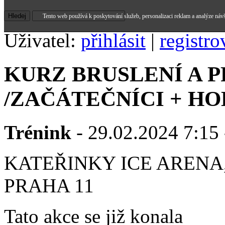
Tento web používá k poskytování služeb, personalizaci reklam a analýze náv
Uživatel:
přihlásit
|
registro
KURZ BRUSLENÍ A 
/ZAČÁTEČNÍCI + HO
Trénink
- 29.02.2024 7:15 
KATEŘINKY ICE ARENA,
PRAHA 11
Tato akce se již konala