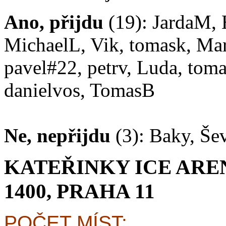
Ano, přijdu
(19): JardaM, 
MichaelL, Vik, tomask, Ma
pavel#22, petrv, Luda, tom
danielvos, TomasB
Ne, nepřijdu
(3): Baky, Šev
KATEŘINKY ICE ARE
1400, PRAHA 11
POČET MÍST: