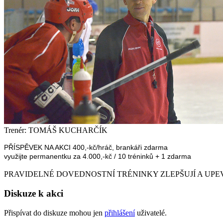
Trenér: TOMÁŠ KUCHARČÍK
PŘÍSPĚVEK NA AKCI 400
,-kč/hráč, brankáři zdarma
využijte permanentku za 4.000,-kč
/
10 tréninků + 1 zdarma
PRAVIDELNÉ DOVEDNOSTNÍ TRÉNINKY ZLEPŠUJÍ A UPE
Diskuze k akci
Přispívat do diskuze mohou jen
přihlášení
uživatelé.