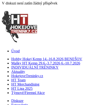
V diskuzi není zatím žádný příspěvek
Úvod
Hobby Hokej Kemp 14.-16.8.2026 BENEŠOV
Mašky HT Kemp 29.6.-3.7.2026 6.-10.7.2026
INDIVIDUÁLNÍ TRÉNINKY
Aktuality
HokejoveTreninky.cz
HT Team
HT Merchandising
HT Liga 2025
Týmové/Firemní Akce
Diskuze
Fotogalerie