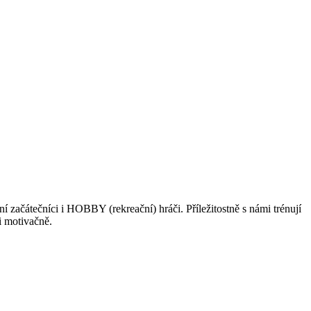
í začátečníci i HOBBY (rekreační) hráči. Příležitostně s námi trénují
i motivačně.