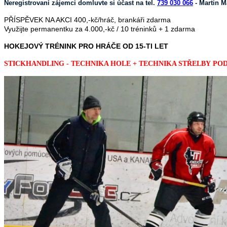
Neregistrovaní zájemci domluvte si účast na tel.
739 030 066
- Martin M
PŘÍSPĚVEK NA AKCI 400,-kč/hráč, brankáři zdarma
Využijte permanentku za 4.000,-kč / 10 tréninků + 1 zdarma
HOKEJOVÝ TRÉNINK PRO HRÁČE OD 15-TI LET
STICKHANDLING - TECHNIKA HOLE + TECHNIKA STŘELBY P