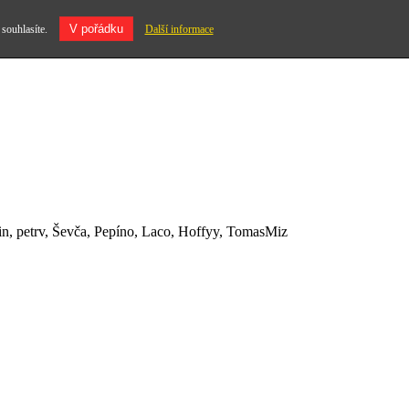
V pořádku
 souhlasíte.
Další informace
n, petrv, Ševča, Pepíno, Laco, Hoffyy, TomasMiz