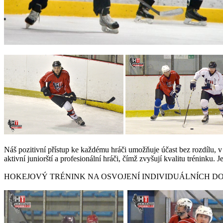
Náš pozitivní přístup ke každému hráči umožňuje účast bez rozdílu, v 
aktivní juniorští a profesionální hráči, čímž zvyšují kvalitu tréninku
HOKEJOVÝ TRÉNINK NA OSVOJENÍ INDIVIDUÁLNÍCH D