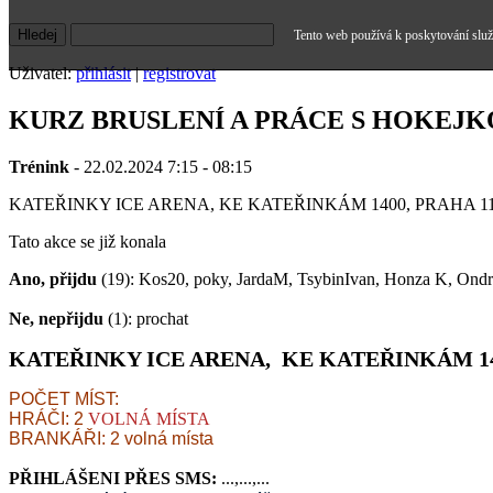
Tento web používá k poskytování služe
Uživatel:
přihlásit
|
registrovat
KURZ BRUSLENÍ A PRÁCE S HOKEJK
Trénink
- 22.02.2024 7:15 - 08:15
KATEŘINKY ICE ARENA, KE KATEŘINKÁM 1400, PRAHA 1
Tato akce se již konala
Ano, přijdu
(19): Kos20, poky, JardaM, TsybinIvan, Honza K, Ondra
Ne, nepřijdu
(1): prochat
KATEŘINKY ICE ARENA, KE KATEŘINKÁM 14
POČET MÍST:
HRÁČI: 2
VOLNÁ MÍSTA
BRANKÁŘI: 2 volná místa
PŘIHLÁŠENI PŘES SMS:
...,...,...