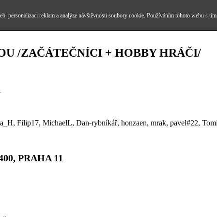
b, personalizaci reklam a analýze návštěvnosti soubory cookie. Používáním tohoto webu s tím
OU /ZAČÁTEČNÍCI + HOBBY HRÁČI/
1
_H, Filip17, MichaelL, Dan-rybníkář, honzaen, mrak, pavel#22, Tomi
00, PRAHA 11