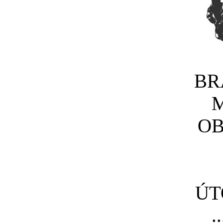
BR
M
OB
ÚT
..