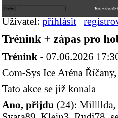
Tento web používá 
Uživatel:
přihlásit
|
registro
Trénink + zápas pro ho
Trénink
- 07.06.2026 17:30
Com-Sys Ice Aréna Říčany,
Tato akce se již konala
Ano, přijdu
(24): Millllda,
Svata89, Klein3, Rudi78, sed