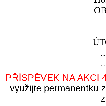
OB
ÚT
..
..
PŘÍSPĚVEK NA AKCI 
využijte permanentku 
z