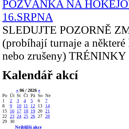
POZVÁNKA NA HOKEJOV
16.SRPNA
SLEDUJTE POZORNĚ ZM
(probíhají turnaje a některé
nebo zrušeny) TRÉNINKY 
Kalendář akcí
«
06 / 2026
»
Po
Út
St
Čt
Pá
So
Ne
1
2
3
4
5
6
7
8
9
10
11
12
13
14
15
16
17
18
19
20
21
22
23
24
25
26
27
28
29
30
Nejbližší akce