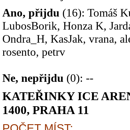
Ano, přijdu
(16): Tomáš Ku
LubosBorik, Honza K, Jard
Ondra_H, KasJak, vrana, al
rosento, petrv
Ne, nepřijdu
(0): --
KATEŘINKY ICE ARE
1400, PRAHA 11
POČET MÍST: