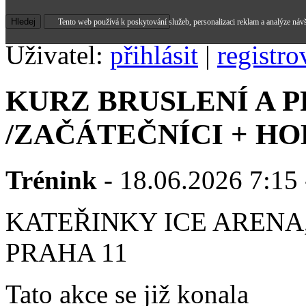
Tento web používá k poskytování služeb, personalizaci reklam a analýze náv
Uživatel:
přihlásit
|
registro
KURZ BRUSLENÍ A 
/ZAČÁTEČNÍCI + HO
Trénink
- 18.06.2026 7:15 
KATEŘINKY ICE ARENA,
PRAHA 11
Tato akce se již konala