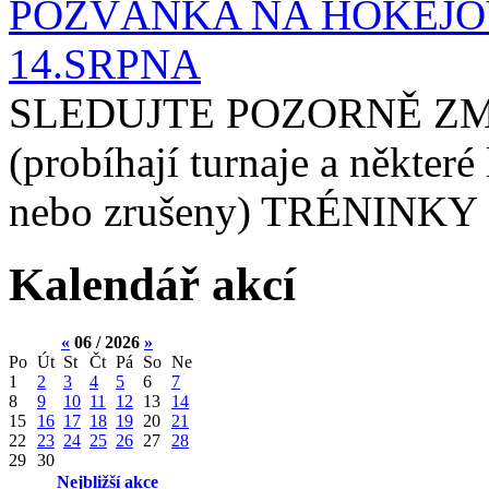
POZVÁNKA NA HOKEJOV
14.SRPNA
SLEDUJTE POZORNĚ ZM
(probíhají turnaje a některé
nebo zrušeny) TRÉNINKY 
Kalendář akcí
«
06 / 2026
»
Po
Út
St
Čt
Pá
So
Ne
1
2
3
4
5
6
7
8
9
10
11
12
13
14
15
16
17
18
19
20
21
22
23
24
25
26
27
28
29
30
Nejbližší akce