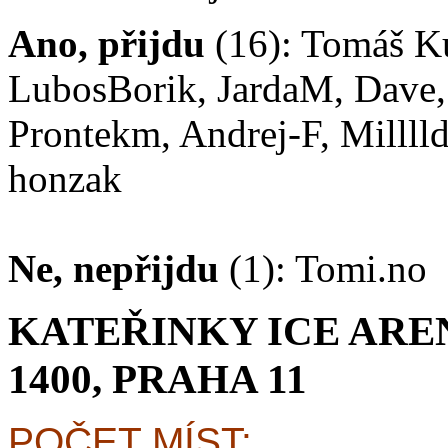
Ano, přijdu
(16): Tomáš Ku
LubosBorik, JardaM, Dave, 
Prontekm, Andrej-F, Millll
honzak
Ne, nepřijdu
(1): Tomi.no
KATEŘINKY ICE ARE
1400, PRAHA 11
POČET MÍST: