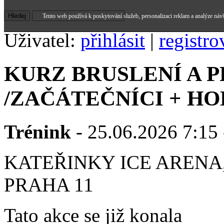
Tento web používá k poskytování služeb, personalizaci reklam a analýze náv
Uživatel:
přihlásit
|
registro
KURZ BRUSLENÍ A 
/ZAČÁTEČNÍCI + HO
Trénink
- 25.06.2026 7:15 
KATEŘINKY ICE ARENA,
PRAHA 11
Tato akce se již konala