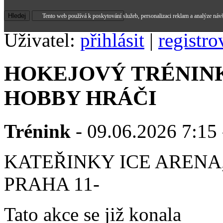
Tento web používá k poskytování služeb, personalizaci reklam a analýze náv
Uživatel:
přihlásit
|
registro
HOKEJOVÝ TRÉNINK
HOBBY HRÁČI
Trénink
- 09.06.2026 7:15 
KATEŘINKY ICE ARENA,
PRAHA 11-
Tato akce se již konala