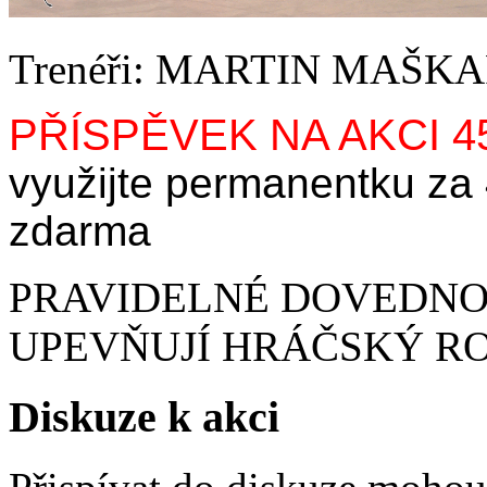
Trenéři: MARTIN MAŠ
PŘÍSPĚVEK NA AKCI 4
využijte permanentku za
zdarma
PRAVIDELNÉ DOVEDNOS
UPEVŇUJÍ HRÁČSKÝ R
Diskuze k akci