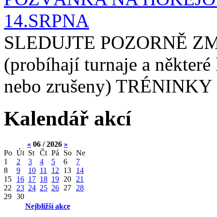
14.SRPNA
SLEDUJTE POZORNĚ ZM
(probíhají turnaje a některé
nebo zrušeny) TRÉNINKY 
Kalendář akcí
«
06 / 2026
»
Po
Út
St
Čt
Pá
So
Ne
1
2
3
4
5
6
7
8
9
10
11
12
13
14
15
16
17
18
19
20
21
22
23
24
25
26
27
28
29
30
Nejbližší akce