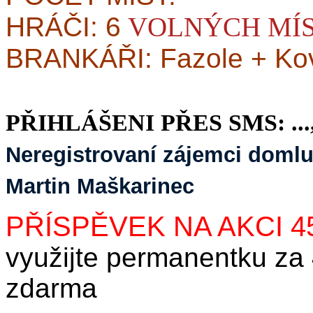
HRÁČI: 6
VOLNÝCH MÍ
BRANKÁŘI: Fazole + Ko
PŘIHLÁŠENI PŘES SMS: ...,..
Neregistrovaní zájemci domluv
Martin Maškarinec
PŘÍSPĚVEK NA AKCI 4
využijte permanentku za
zdarma